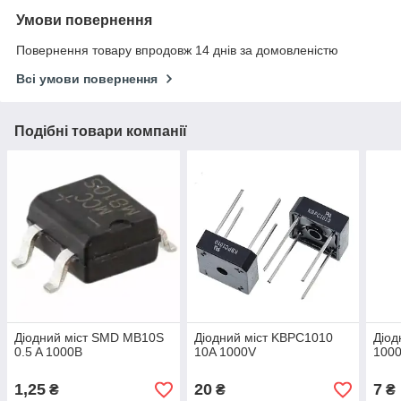
Умови повернення
Повернення товару впродовж 14 днів за домовленістю
Всі умови повернення
Подібні товари компанії
Діодний міст SMD MB10S
Діодний міст KBPC1010
Діод
0.5 A 1000В
10A 1000V
1000
1,25
20
7
₴
₴
₴