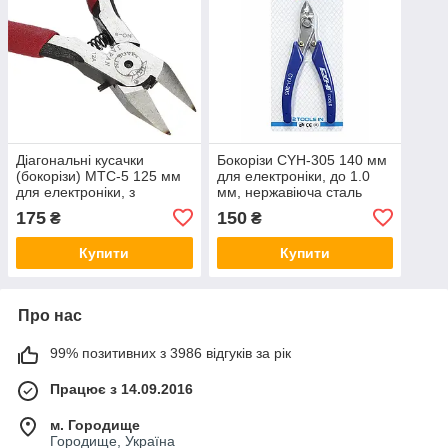
Діагональні кусачки
Бокорізи CYH-305 140 мм
(бокорізи) MTC-5 125 мм
для електроніки, до 1.0
для електроніки, з
мм, нержавіюча сталь
пружиною, нержавіюча
HRC62
175
150
₴
₴
сталь, Japan
Купити
Купити
Про нас
99% позитивних з 3986 відгуків за рік
Працює з 14.09.2016
м. Городище
Городище, Україна