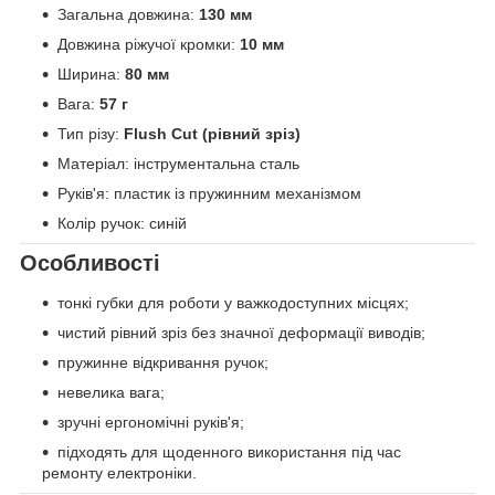
Загальна довжина:
130 мм
Довжина ріжучої кромки:
10 мм
Ширина:
80 мм
Вага:
57 г
Тип різу:
Flush Cut (рівний зріз)
Матеріал: інструментальна сталь
Руків'я: пластик із пружинним механізмом
Колір ручок: синій
Особливості
тонкі губки для роботи у важкодоступних місцях;
чистий рівний зріз без значної деформації виводів;
пружинне відкривання ручок;
невелика вага;
зручні ергономічні руків'я;
підходять для щоденного використання під час
ремонту електроніки.