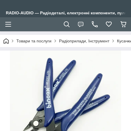
RADIO-AUDIO — Радіодеталі, електронні компоненти, пульти
Товари та послуги
Радіоприлади, Інструмент
Кусачки