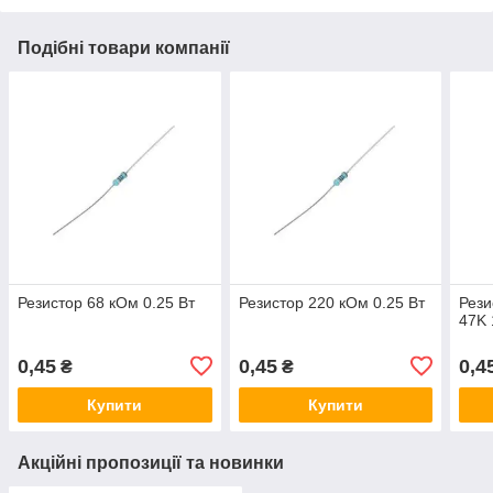
Подібні товари компанії
Резистор 68 кОм 0.25 Вт
Резистор 220 кОм 0.25 Вт
Рези
47K
0,45
0,45
0,4
₴
₴
Купити
Купити
Акційні пропозиції та новинки