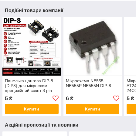
Подібні товари компанії
Панелька цангова DIP-8
Мікросхема NE555
Мікр
(DIP8) для мікросхем,
NE555P NE555N DIP-8
AT2
прецизійний сокет 8 pin
24C
5
6
5
₴
₴
₴
Купити
Купити
Акційні пропозиції та новинки