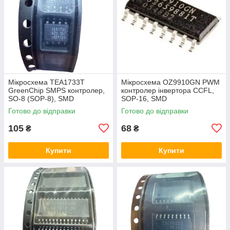
Мікросхема TEA1733T
Мікросхема OZ9910GN PWM
GreenChip SMPS контролер,
контролер інвертора CCFL,
SO-8 (SOP-8), SMD
SOP-16, SMD
Готово до відправки
Готово до відправки
105
68
₴
₴
Купити
Купити