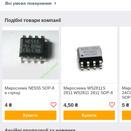
Всі умови повернення
Подібні товари компанії
Мікросхема NE555 SOP-8
Мікросхема WS2811S
Мік
в стрічці
2811 WS2811 2811 SOP-8
24C
SOP
4
4,50
5
₴
₴
₴
Купити
Купити
Акційні пропозиції та новинки