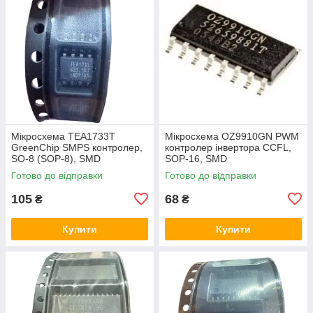
Мікросхема TEA1733T
Мікросхема OZ9910GN PWM
GreenChip SMPS контролер,
контролер інвертора CCFL,
SO-8 (SOP-8), SMD
SOP-16, SMD
Готово до відправки
Готово до відправки
105
68
₴
₴
Купити
Купити