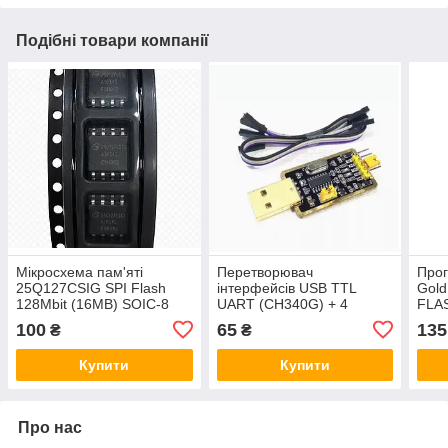
Подібні товари компанії
Мікросхема пам'яті
Перетворювач
Про
25Q127CSIG SPI Flash
інтерфейсів USB TTL
Gol
128Mbit (16MB) SOIC-8
UART (CH340G) + 4
FLAS
перемички
100
65
135
₴
₴
Купити
Купити
Про нас