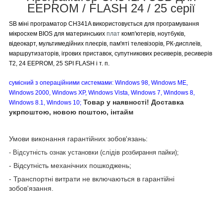
EEPROM / FLASH 24 / 25 серії
SB міні програматор CH341A використовується для програмування
мікросхем BIOS для материнських
плат
комп'ютерів, ноутбуків,
відеокарт, мультимедійних плеєрів, пам'яті телевізорів, РК-дисплеїв,
маршрутизаторів, ігрових приставок, супутникових ресиверів, ресиверів
T2, 24 EEPROM, 25 SPI FLASH і т. п.
сумісний з операційними системами: Windows 98, Windows ME,
Windows 2000, Windows XP, Windows Vista, Windows 7, Windows 8,
Товар у наявності! Доставка
Windows 8.1, Windows 10;
укрпоштою, новою поштою, інтайм
Умови виконання гарантійних зобов'язань:
- Відсутність ознак установки (слідів розбирання пайки);
- Відсутність механічних пошкоджень;
- Транспортні витрати не включаються в гарантійні
зобов'язання.