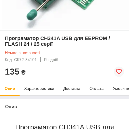
Програматор CH341A USB для EEPROM /
FLASH 24 / 25 серії
Немає в наявності
Код: СК72-34101
Роздріб
135
₴
Опис
Характеристики
Доставка
Оплата
Умови п
Опис
Програматор CH341A USB для