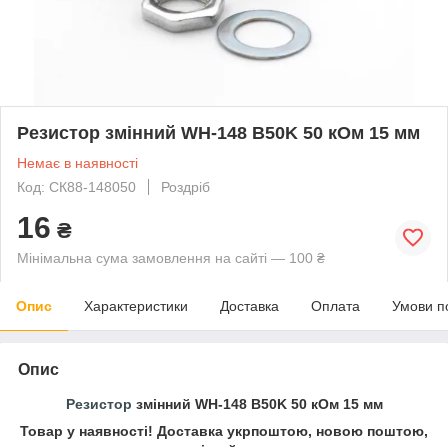
Резистор змінний WH-148 B50K 50 кОм 15 мм
Немає в наявності
Код: СК88-148050
Роздріб
16
₴
Мінімальна сума замовлення на сайті — 100 ₴
Опис
Характеристики
Доставка
Оплата
Умови п
Опис
Резистор
змінний WH-148 B50K 50 кОм 15 мм
Товар у наявності! Доставка укрпоштою, новою поштою,