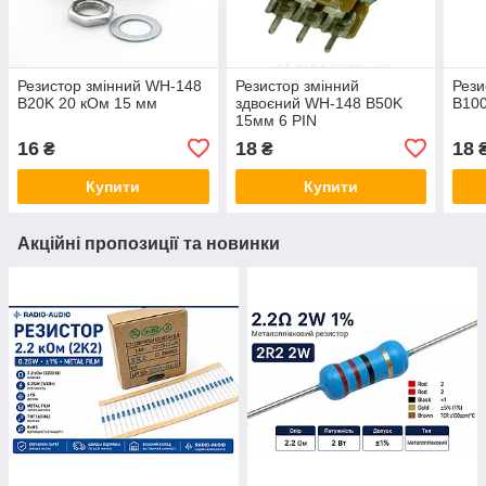
Резистор змінний WH-148
Резистор змінний
Рези
B20K 20 кОм 15 мм
здвоєний WH-148 B50K
B10
15мм 6 PIN
16
18
18
₴
₴
Купити
Купити
Акційні пропозиції та новинки