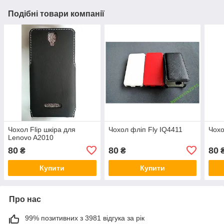
Подібні товари компанії
Чохол Flip шкіра для
Чохол фліп Fly IQ4411
Чохо
Lenovo A2010
80
80
80
₴
₴
Купити
Купити
Про нас
99% позитивних з 3981 відгука за рік