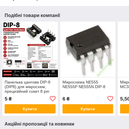
Подібні товари компанії
Панелька цангова DIP-8
Мікросхема NE555
Мік
(DIP8) для мікросхем,
NE555P NE555N DIP-8
MC3
прецизійний сокет 8 pin
5
6
5,5
₴
₴
Купити
Купити
Акційні пропозиції та новинки