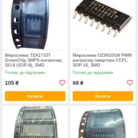
Мікросхема TEA1733T
Мікросхема OZ9910GN PWM
GreenChip SMPS контролер,
контролер інвертора CCFL,
SO-8 (SOP-8), SMD
SOP-16, SMD
Готово до відправки
Готово до відправки
105
68
₴
₴
Купити
Купити