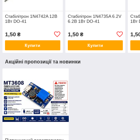
Стабілітрон 1N4742A 12В
Стабілітрон 1N4735A 6.2V
Стаб
1Вт DO-41
6.2В 1Вт DO-41
1Вт 
1,50
1,50
1,5
₴
₴
Купити
Купити
Акційні пропозиції та новинки
Підвищуючий перетворювач