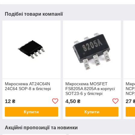
Подібні товари компанії
Мікросхема AT24C64N
Мікросхема MOSFET
Мікр
24C64 SOP-8 в блістері
FS8205A 8205A в корпусі
NCP
SOT23-6 у блістері
NCP
бліс
12
4,50
27
₴
₴
Купити
Купити
Акційні пропозиції та новинки