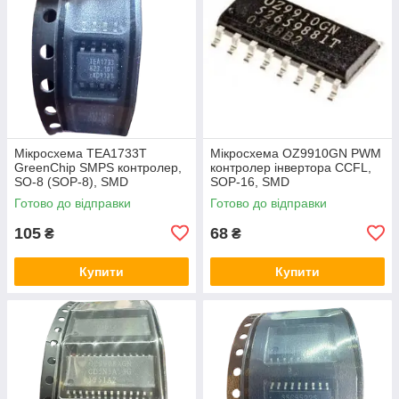
Мікросхема TEA1733T
Мікросхема OZ9910GN PWM
GreenChip SMPS контролер,
контролер інвертора CCFL,
SO-8 (SOP-8), SMD
SOP-16, SMD
Готово до відправки
Готово до відправки
105
68
₴
₴
Купити
Купити