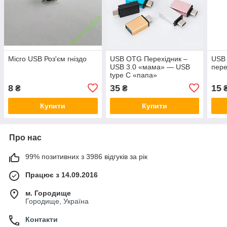
Micro USB Роз'єм гніздо
USB OTG Перехідник –
USB 
USB 3.0 «мама» — USB
пере
type C «папа»
8
35
15
₴
₴
Купити
Купити
Про нас
99% позитивних з 3986 відгуків за рік
Працює з 14.09.2016
м. Городище
Городище, Україна
Контакти