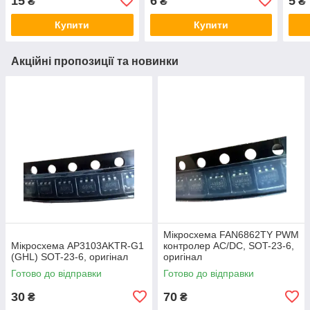
15
6
5
₴
₴
₴
Купити
Купити
Акційні пропозиції та новинки
Мікросхема FAN6862TY PWM
Мікросхема AP3103AKTR-G1
контролер AC/DC, SOT-23-6,
(GHL) SOT-23-6, оригінал
оригінал
Готово до відправки
Готово до відправки
30
70
₴
₴