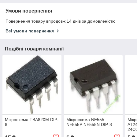
Умови повернення
Повернення товару впродовж 14 днів за домовленістю
Всі умови повернення
Подібні товари компанії
Мікросхема TBA820M DIP-
Мікросхема NE555
Мікр
8
NE555P NE555N DIP-8
AT2
24C