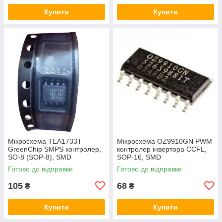
Купити
Купити
Мікросхема TEA1733T
Мікросхема OZ9910GN PWM
GreenChip SMPS контролер,
контролер інвертора CCFL,
SO-8 (SOP-8), SMD
SOP-16, SMD
Готово до відправки
Готово до відправки
105
68
₴
₴
Купити
Купити