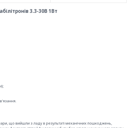
білітронів 3.3-30В 1Вт
);
в'язання.
овари, що вийшли з ладу в результаті механічних пошкоджень,