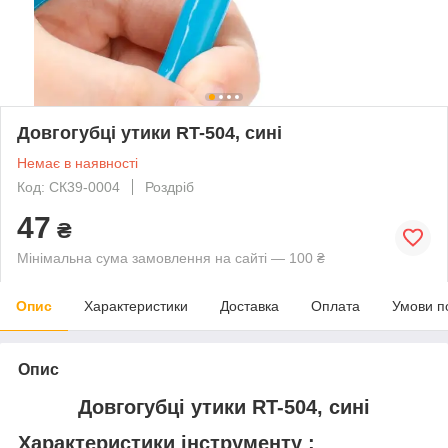
Довгогубці утики RT-504, сині
Немає в наявності
Код: СК39-0004
Роздріб
47
₴
Мінімальна сума замовлення на сайті — 100 ₴
Опис
Характеристики
Доставка
Оплата
Умови п
Опис
Довгогубці утики RT-504, сині
Характеристики інструменту :