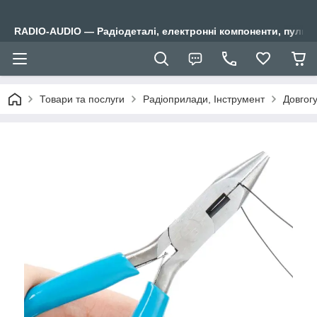
RADIO-AUDIO — Радіодеталі, електронні компоненти, пульти
Товари та послуги
Радіоприлади, Інструмент
Довгогу