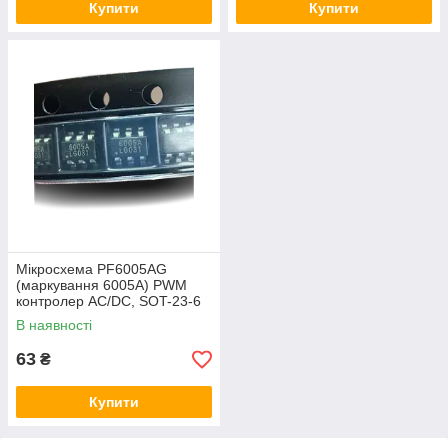
Купити
Купити
Мікросхема PF6005AG
(маркування 6005A) PWM
контролер AC/DC, SOT-23-6
В наявності
63
₴
Купити