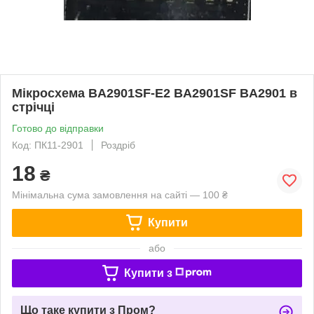
Мікросхема BA2901SF-E2 BA2901SF BA2901 в
стрічці
Готово до відправки
Код: ПК11-2901
Роздріб
18
₴
Мінімальна сума замовлення на сайті — 100 ₴
Купити
або
Купити з
Що таке купити з Пром?