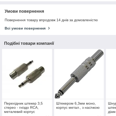
Умови повернення
Повернення товару впродовж 14 днів за домовленістю
Всі умови повернення
Подібні товари компанії
Перехідник штекер 3,5
Штекером 6,3мм моно,
Шнур
стерео - гніздо RCA,
корпус метал., з насічкою
штек
металевий корпус
діам
чор