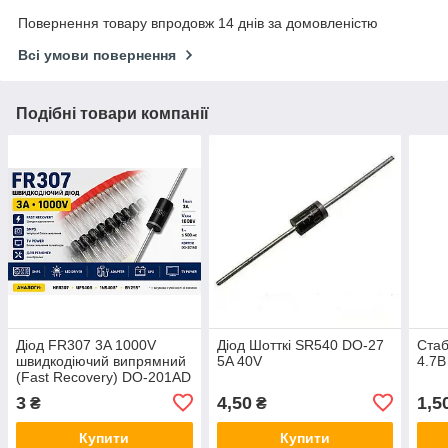
Повернення товару впродовж 14 днів за домовленістю
Всі умови повернення
Подібні товари компанії
Діод FR307 3A 1000V
Діод Шотткі SR540 DO-27
Стаб
швидкодіючий випрямний
5A 40V
4.7В
(Fast Recovery) DO-201AD
3
4,50
1,5
₴
₴
Купити
Купити