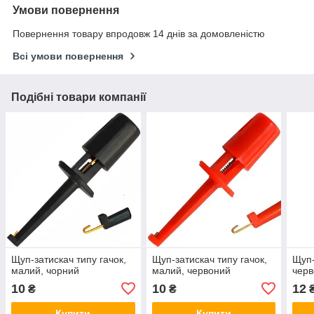
Умови повернення
Повернення товару впродовж 14 днів за домовленістю
Всі умови повернення
Подібні товари компанії
Щуп-затискач типу гачок,
Щуп-затискач типу гачок,
Щуп-
малий, чорний
малий, червоний
чер
10
10
12
₴
₴
Купити
Купити