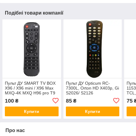
Подібні товари компанії
Пульт ДУ SMART TV BOX
Пульт ДУ Opticum RC-
Пуль
X96 / X96 mini / X96 Max
7300L, Orton HD X403p, Gi
1153
MXQ-4K MXQ H96 pro T9
S2026/ S2126
TCL,
X96 mini plus T95Z
100
85
75
₴
₴
Купити
Купити
Про нас