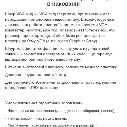
в пакованні
Шнур VGA plug — VGA plug феритами призначений для
передавання аналогового відеосигналу. Використовується
для спільної роботи пристроїв, що мають
роз'єми
VGA:
комп'ютер, ноутбук, монітор, плазмовий і РК телевізор, AV-
ресивер, проєктор тощо. З обох боків розташовуються
штекери роз'єму VGA (англ. Video Graphics Array).
Шнур має феритові фільтри, які слугують як додатковий
зовнішній захист від електромагнітних хвиль, що гарантує
відтворення оригінального відеосигналу.
Штекери виготовлені з якісного, легкого та міцного пластику.
Довжина шнура становить 1 метр.
Для безпечного зберігання та дбайливого транспортування
передбачене ПВХ-паковання.
Умови виконання гарантійних зобов'язань:
- Немає ознак встановлення (дослідження розбирання, паяння);
- Немає механічних пошкоджень;
- Транспортні витрати не вмикаються в гарантійні