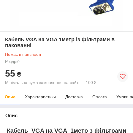
Кабель VGA на VGA 1метр із фільтрами в
пакованні
Немає в наявності
Роздріб
55
₴
Мінімальна сума замовлення на сайті — 100 ₴
Опис
Характеристики
Доставка
Оплата
Умови п
Опис
Кабель VGA на VGA 1метр з фільтрами