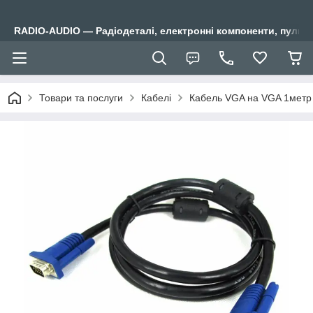
RADIO-AUDIO — Радіодеталі, електронні компоненти, пульти
Товари та послуги
Кабелі
Кабель VGA на VGA 1метр 