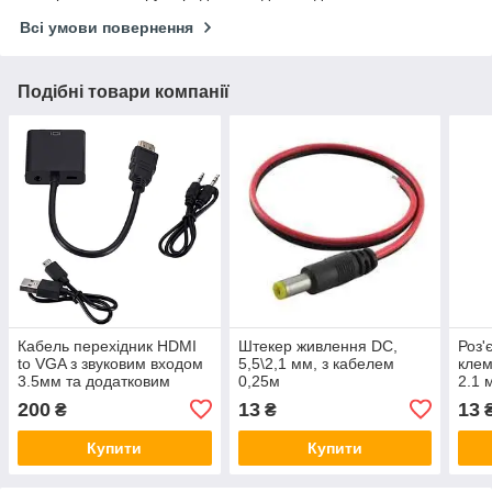
Всі умови повернення
Подібні товари компанії
Кабель перехідник HDMI
Штекер живлення DC,
Роз'
to VGA з звуковим входом
5,5\2,1 мм, з кабелем
кле
3.5мм та додатковим
0,25м
2.1 
живленням
200
13
13
₴
₴
Купити
Купити