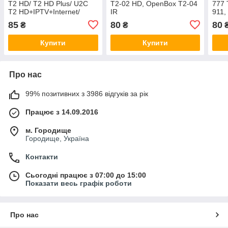
T2 HD/ T2 HD Plus/ U2C
T2-02 HD, OpenBox T2-04
777 
T2 HD+IPTV+Internet/
IR
911,
UCLAN T2HD SE
85
80
80
₴
₴
Купити
Купити
Про нас
99% позитивних з 3986 відгуків за рік
Працює з 14.09.2016
м. Городище
Городище, Україна
Контакти
Сьогодні працює з 07:00 до 15:00
Показати весь графік роботи
Про нас