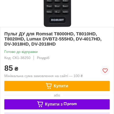
Пульт ДУ для Romsat T8000HD, T8010HD,
T8020HD, Lumax DVBT2-555HD, DV-4017HD,
DV-3018HD, DV-2018HD
Готово до відправки
Код: СК1-38250
Роздріб
85
₴
Мінімальна сума замовлення на сайті — 100 ₴
Купити
або
Купити з