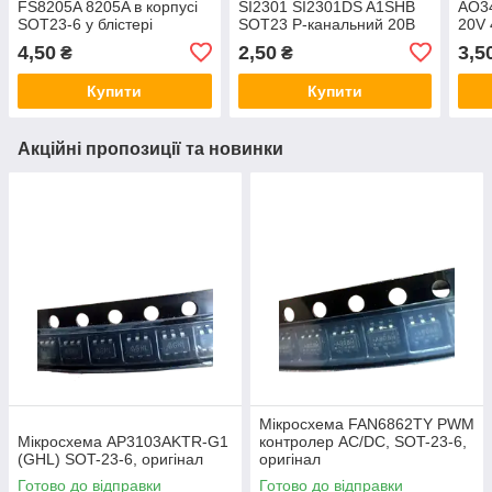
FS8205A 8205A в корпусі
SI2301 SI2301DS A1SHB
AO34
SOT23-6 у блістері
SOT23 P-канальний 20В
20V
2.2 А
4,50
2,50
3,5
₴
₴
Купити
Купити
Акційні пропозиції та новинки
Мікросхема FAN6862TY PWM
Мікросхема AP3103AKTR-G1
контролер AC/DC, SOT-23-6,
(GHL) SOT-23-6, оригінал
оригінал
Готово до відправки
Готово до відправки