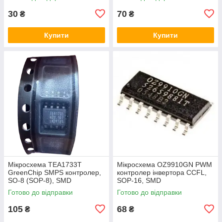
30
70
₴
₴
Купити
Купити
Мікросхема TEA1733T
Мікросхема OZ9910GN PWM
GreenChip SMPS контролер,
контролер інвертора CCFL,
SO-8 (SOP-8), SMD
SOP-16, SMD
Готово до відправки
Готово до відправки
105
68
₴
₴